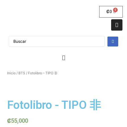
₡
0
Inicio
/
BTS
/ Fotolibro – TIPO 非
Fotolibro - TIPO 非
₡
55,000