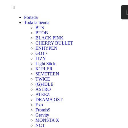
Portada
Toda la tienda
BTS
BTOB
BLACK PINK
CHERRY BULLET
ENHYPEN
GOT7
ITZY
Light Stick
K1PLER
SEVETEEN
TWICE
(G)-lDLE
ASTRO
ATEEZ
DRAMA OST
Exo
Fromis9
Gravity
MONSTA X
NCT