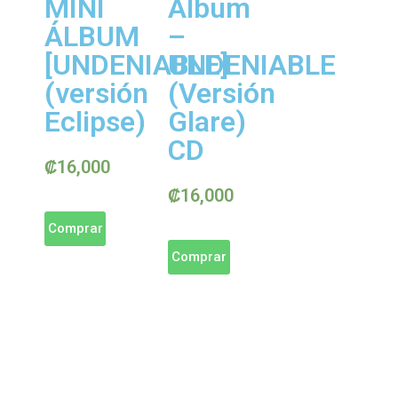
MINI
Álbum
ÁLBUM
–
[UNDENIABLE]
UNDENIABLE
(versión
(Versión
Eclipse)
Glare)
CD
₡
16,000
₡
16,000
Comprar
Comprar