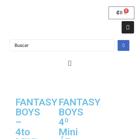
₡
0
FANTASY
FANTASY
BOYS
BOYS
–
4º
4to
Mini