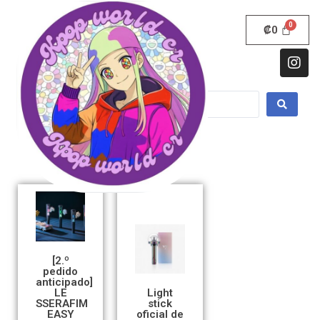
₡
0
[2.º
pedido
anticipado]
LE
Light
SSERAFIM
stick
EASY
oficial de