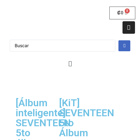
₡
0
[Álbum
[KiT]
inteligente]
SEVENTEEN
SEVENTEEN
5to
5to
Álbum