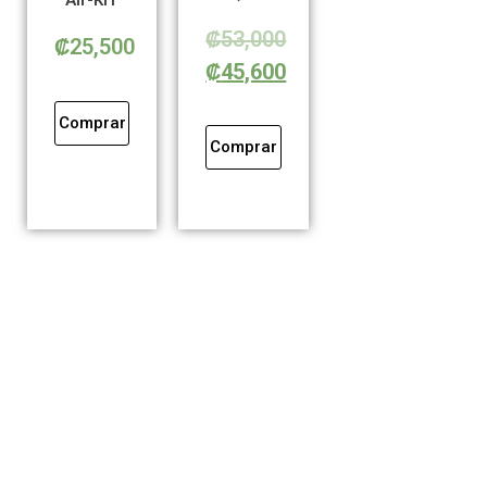
Air-KiT
₡
53,000
₡
25,500
₡
45,600
Comprar
Comprar