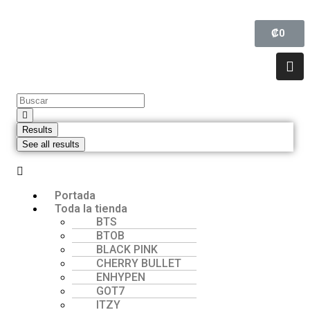
₡
0
Results
See all results
Portada
Toda la tienda
BTS
BTOB
BLACK PINK
CHERRY BULLET
ENHYPEN
GOT7
ITZY