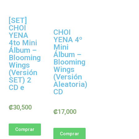
[SET]
CHOI
CHOI
YENA
YENA 4º
4to Mini
Mini
Álbum –
Álbum –
Blooming
Blooming
Wings
Wings
(Versión
(Versión
SET) 2
Aleatoria)
CD e
CD
₡
30,500
₡
17,000
Comprar
Comprar