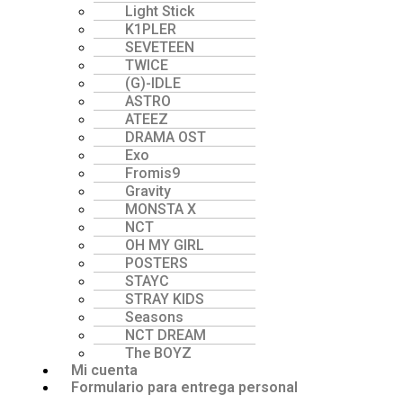
Light Stick
K1PLER
SEVETEEN
TWICE
(G)-lDLE
ASTRO
ATEEZ
DRAMA OST
Exo
Fromis9
Gravity
MONSTA X
NCT
OH MY GIRL
POSTERS
STAYC
STRAY KIDS
Seasons
NCT DREAM
The BOYZ
Mi cuenta
Formulario para entrega personal