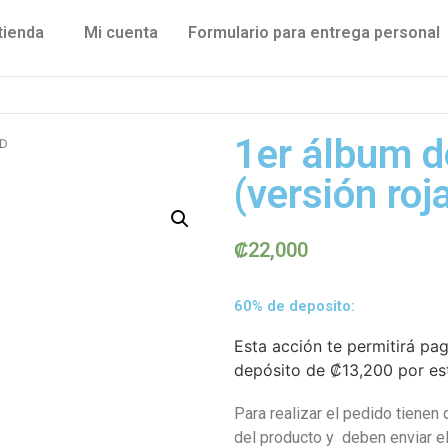
tienda
Mi cuenta
Formulario para entrega personal
1er álbum d
CD
(versión roj
₡
22,000
60% de deposito:
Esta acción te permitirá pa
depósito de
₡
13,200
por es
Para realizar el pedido tienen 
del producto y deben enviar 