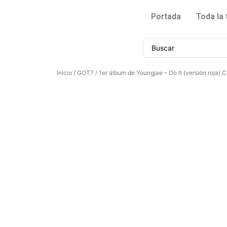
Portada
Toda la 
Inicio
/
GOT7
/ 1er álbum de Youngjae – Do It (versión roja) 