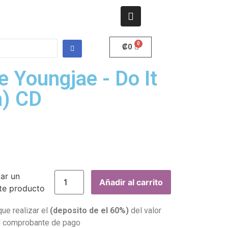
₡
0
e Youngjae - Do It
a) CD
gar un
Añadir al carrito
te producto
que realizar el
(deposito de el 60%)
del valor
el comprobante de pago