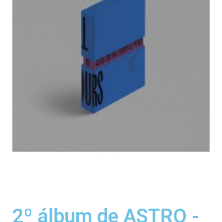
2º álbum de ASTRO -