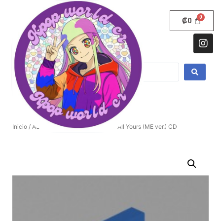
₡
0
Inicio
/
ASTRO
/ 2º álbum de ASTRO – All Yours (ME ver.) CD