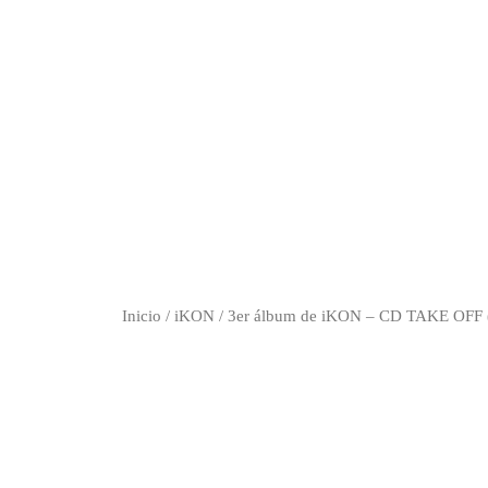
Inicio
/
iKON
/ 3er álbum de iKON – CD TAKE OFF (V