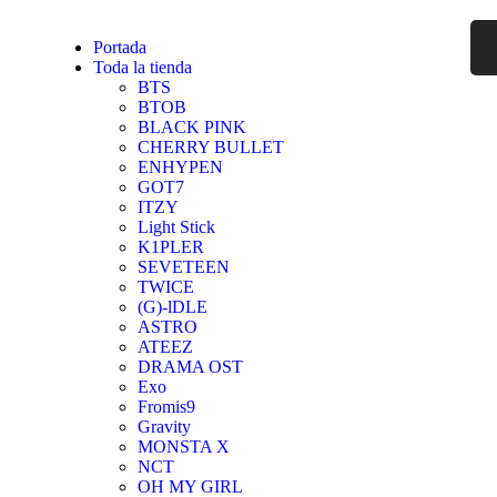
Portada
Toda la tienda
BTS
BTOB
BLACK PINK
CHERRY BULLET
ENHYPEN
GOT7
ITZY
Light Stick
K1PLER
SEVETEEN
TWICE
(G)-lDLE
ASTRO
ATEEZ
DRAMA OST
Exo
Fromis9
Gravity
MONSTA X
NCT
OH MY GIRL