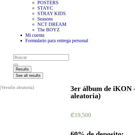
POSTERS
STAYC
STRAY KIDS
Seasons
NCT DREAM
The BOYZ
Mi cuenta
Formulario para entrega personal
Results
See all results
3er álbum de iKON 
ersión aleatoria)
aleatoria)
₡
19,500
60% de deposito: