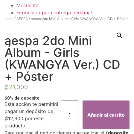
Mi cuenta
Formulario para entrega personal
Inicio
/
AESPA
/ aespa 2do Mini Álbum – Girls (KWANGYA Ver.) CD + Póster
aespa 2do Mini
Álbum - Girls
(KWANGYA Ver.) CD
+ Póster
₡
21,000
60% de deposito:
aespa
Esta acción te permitirá
2do
pagar un depósito de
Mini
Añadir al carrito
Álbum
₡
12,600
por este
-
producto
Girls
(KWANGYA
Para realizar el pedido tienen que realizar el
(deposito