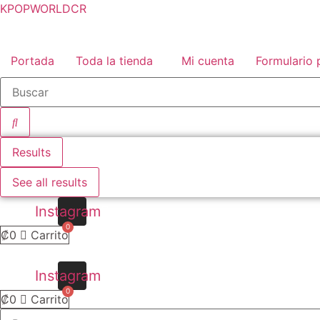
KPOPWORLDCR
Portada
Toda la tienda
Mi cuenta
Formulario 
Results
See all results
Instagram
₡
0
Carrito
Instagram
₡
0
Carrito