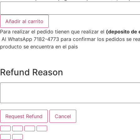
Álbum
inteligente]
Álbum
TXT
Añadir al carrito
-
Capítulo
Para realizar el pedido tienen que realizar el
(deposito de 
The
Name:
Al WhatsApp 7182-4773 para confirmar los pedidos se reali
FREEFALL
producto se encuentra en el pais
(Versión
aleatoria)
Weverse
Albums
cantidad
Refund Reason
Request Refund
Cancel