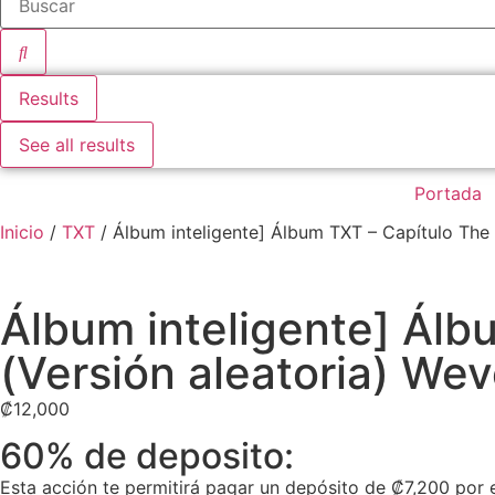
Results
See all results
Portada
Inicio
/
TXT
/ Álbum inteligente] Álbum TXT – Capítulo Th
Álbum inteligente] Ál
(Versión aleatoria) We
₡
12,000
60% de deposito:
Esta acción te permitirá pagar un depósito de
₡
7,200
por 