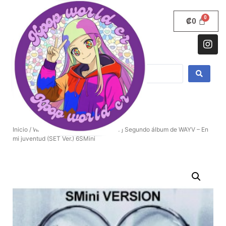
₡
0
Inicio
/
WAYV
/ [Álbum inteligente][SET] Segundo álbum de WAYV – En
mi juventud (SET Ver.) 6SMini