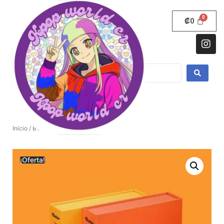
₡
0
Inicio
/
BTS
/ BTS ALBUM BUTTER
¡Oferta!