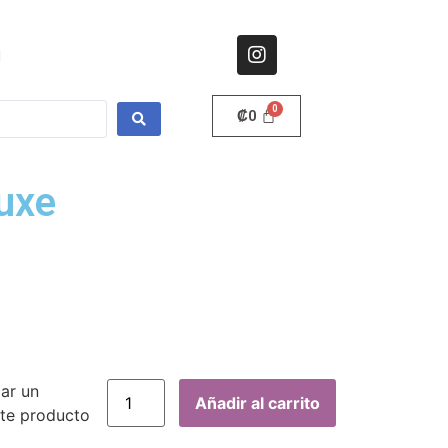
l
₡
0
uxe
gar un
Añadir al carrito
te producto