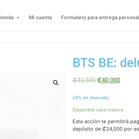
tienda
Mi cuenta
Formulario para entrega persona
BTS BE: del
₡
42,500
₡
40,000
60% de deposito:
Disponible para reserva
Esta acción te permitirá pa
depósito de
₡
24,000
por es