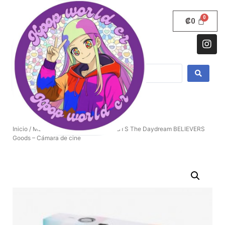
₡
0
Inicio
/
MERCANCIA OFICIAL KPOP
/ BTS The Daydream BELIEVERS
Goods – Cámara de cine