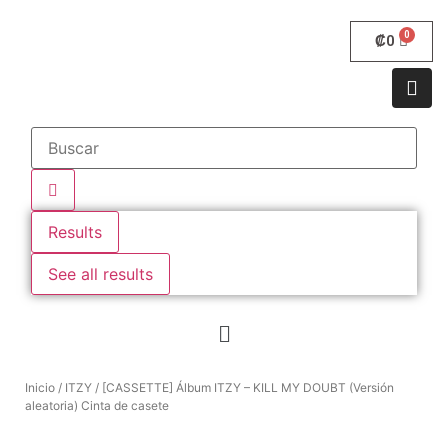
₡
0
Results
See all results
Inicio
/
ITZY
/ [CASSETTE] Álbum ITZY – KILL MY DOUBT (Versión
aleatoria) Cinta de casete