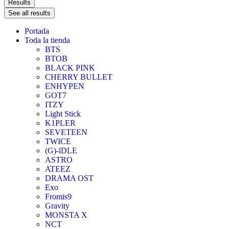
Results
See all results
Portada
Toda la tienda
BTS
BTOB
BLACK PINK
CHERRY BULLET
ENHYPEN
GOT7
ITZY
Light Stick
K1PLER
SEVETEEN
TWICE
(G)-lDLE
ASTRO
ATEEZ
DRAMA OST
Exo
Fromis9
Gravity
MONSTA X
NCT