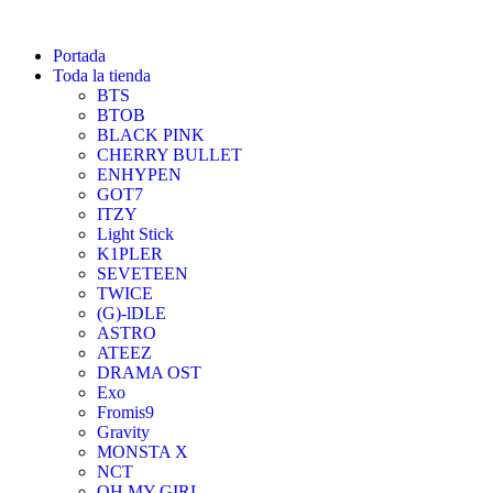
Portada
Toda la tienda
BTS
BTOB
BLACK PINK
CHERRY BULLET
ENHYPEN
GOT7
ITZY
Light Stick
K1PLER
SEVETEEN
TWICE
(G)-lDLE
ASTRO
ATEEZ
DRAMA OST
Exo
Fromis9
Gravity
MONSTA X
NCT
OH MY GIRL