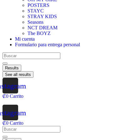
POSTERS
STAYC
STRAY KIDS
Seasons
NCT DREAM
The BOYZ
Mi cuenta
Formulario para entrega personal
Results
See all results
nstagram
₡
0
Carrito
nstagram
₡
0
Carrito