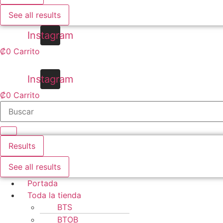
See all results
Instagram
₡
0
Carrito
Instagram
₡
0
Carrito
Results
See all results
Portada
Toda la tienda
BTS
BTOB