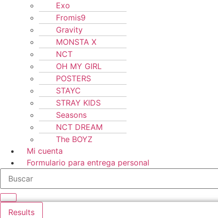
Exo
Fromis9
Gravity
MONSTA X
NCT
OH MY GIRL
POSTERS
STAYC
STRAY KIDS
Seasons
NCT DREAM
The BOYZ
Mi cuenta
Formulario para entrega personal
Results