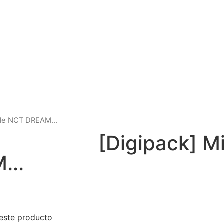
no de NCT DREAM…
[Digipack] M
...
este producto