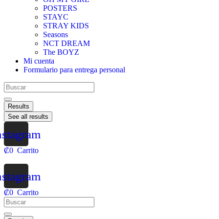
POSTERS
STAYC
STRAY KIDS
Seasons
NCT DREAM
The BOYZ
Mi cuenta
Formulario para entrega personal
Results
See all results
nstagram
₡
0
Carrito
nstagram
₡
0
Carrito