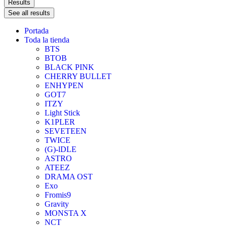
Results
See all results
Portada
Toda la tienda
BTS
BTOB
BLACK PINK
CHERRY BULLET
ENHYPEN
GOT7
ITZY
Light Stick
K1PLER
SEVETEEN
TWICE
(G)-lDLE
ASTRO
ATEEZ
DRAMA OST
Exo
Fromis9
Gravity
MONSTA X
NCT