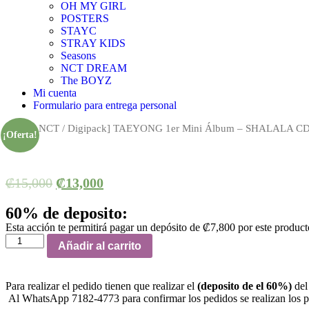
OH MY GIRL
POSTERS
STAYC
STRAY KIDS
Seasons
NCT DREAM
The BOYZ
Mi cuenta
Formulario para entrega personal
Inicio
/
NCT
/ Digipack] TAEYONG 1er Mini Álbum – SHALALA CD 
¡Oferta!
₡
15,000
₡
13,000
60% de deposito:
Esta acción te permitirá pagar un depósito de
₡
7,800
por este product
Digipack]
Añadir al carrito
TAEYONG
1er
Mini
Para realizar el pedido tienen que realizar el
(deposito de el 60%)
del
Álbum
Al WhatsApp 7182-4773 para confirmar los pedidos se realizan los pri
-