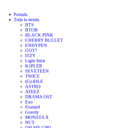
Portada
Toda la tienda
BTS
BTOB
BLACK PINK
CHERRY BULLET
ENHYPEN
GOT7
ITZY
Light Stick
K1PLER
SEVETEEN
TWICE
(G)-lDLE
ASTRO
ATEEZ
DRAMA OST
Exo
Fromis9
Gravity
MONSTA X
NCT
OH MY GIRL