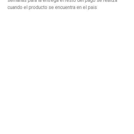
semanas para la entrega el resto del pago se realiza
cuando el producto se encuentra en el pais