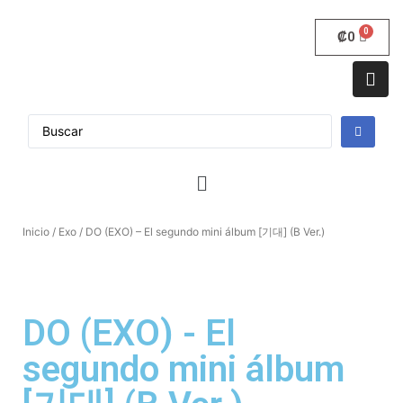
₡
0
Inicio
/
Exo
/ DO (EXO) – El segundo mini álbum [기대] (B Ver.)
DO (EXO) - El
segundo mini álbum