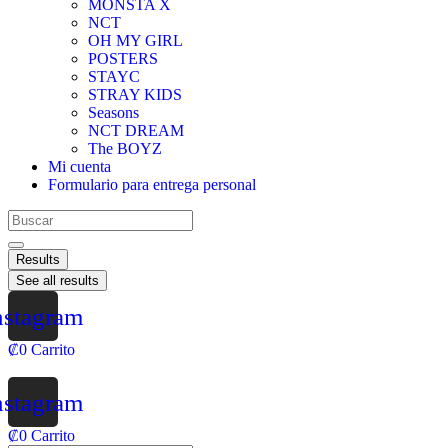
MONSTA X
NCT
OH MY GIRL
POSTERS
STAYC
STRAY KIDS
Seasons
NCT DREAM
The BOYZ
Mi cuenta
Formulario para entrega personal
Results
See all results
nstagram
₡
0
Carrito
nstagram
₡
0
Carrito