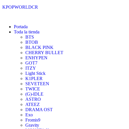
KPOPWORLDCR
Portada
Toda la tienda
BTS
BTOB
BLACK PINK
CHERRY BULLET
ENHYPEN
GOT7
ITZY
Light Stick
K1PLER
SEVETEEN
TWICE
(G)-lDLE
ASTRO
ATEEZ
DRAMA OST
Exo
Fromis9
Gravity