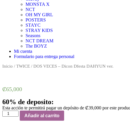
MONSTA X
NCT
OH MY GIRL
POSTERS
STAYC
STRAY KIDS
Seasons
NCT DREAM
The BOYZ
Mi cuenta
Formulario para entrega personal
Inicio
/
TWICE
/ DOS VECES – Dicon Dfesta DAHYUN ver.
₡
65,000
60% de deposito:
Esta acción te permitirá pagar un depósito de
₡
39,000
por este produ
DOS
Añadir al carrito
VECES
-
Dicon