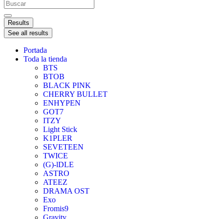
Results
See all results
Portada
Toda la tienda
BTS
BTOB
BLACK PINK
CHERRY BULLET
ENHYPEN
GOT7
ITZY
Light Stick
K1PLER
SEVETEEN
TWICE
(G)-lDLE
ASTRO
ATEEZ
DRAMA OST
Exo
Fromis9
Gravity