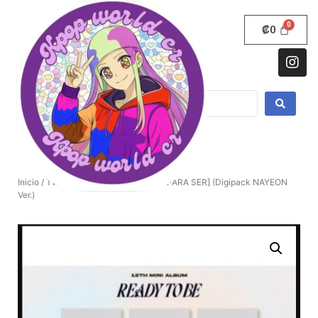
₡
0
Inicio
/
TWICE
/ DOS VECES – [LISTO PARA SER] (Digipack NAYEON
Ver.)