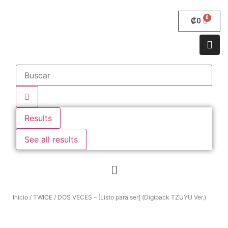
₡
0
Results
See all results
Inicio
/
TWICE
/ DOS VECES – [Listo para ser] (Digipack TZUYU Ver.)