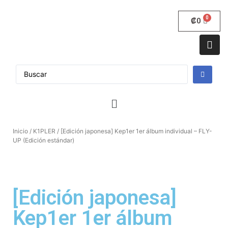
₡
0
Inicio
/
K1PLER
/ [Edición japonesa] Kep1er 1er álbum individual – FLY-
UP (Edición estándar)
[Edición japonesa]
Kep1er 1er álbum