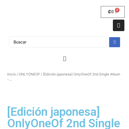
₡
0
Inicio
/
ONLYONEOF
/ [Edición japonesa] OnlyOneOf 2nd Single Album
-…
[Edición japonesa]
OnlyOneOf 2nd Single