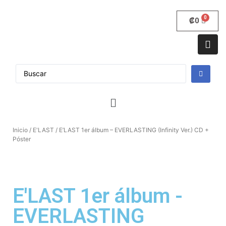
₡
0
Inicio
/
E'LAST
/ E’LAST 1er álbum – EVERLASTING (Infinity Ver.) CD +
Póster
E'LAST 1er álbum -
EVERLASTING