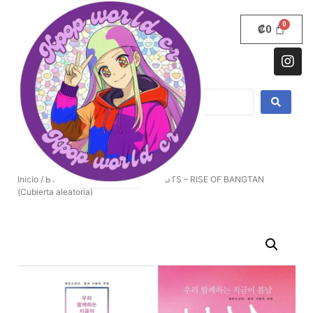
₡
0
Inicio
/
BTS
/ FANGUÍA DE FOTOS DE BTS – RISE OF BANGTAN
(Cubierta aleatoria)