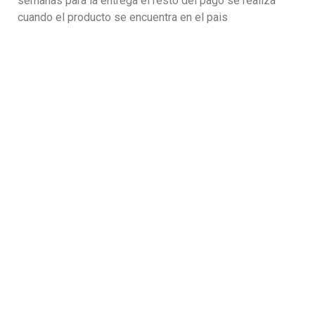
semanas para la entrega el resto del pago se realiza
cuando el producto se encuentra en el pais