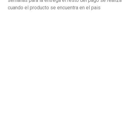
semanas para la entrega el resto del pago se realiza
cuando el producto se encuentra en el pais