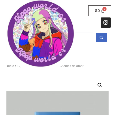
₡
0
Inicio
/
IU
/ IU 5to mini álbum – CD de poemas de amor