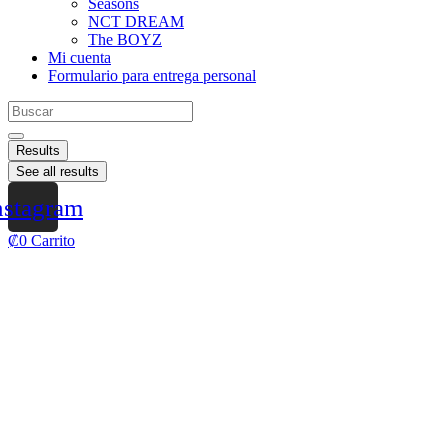
Seasons
NCT DREAM
The BOYZ
Mi cuenta
Formulario para entrega personal
Results
See all results
nstagram
₡
0
Carrito