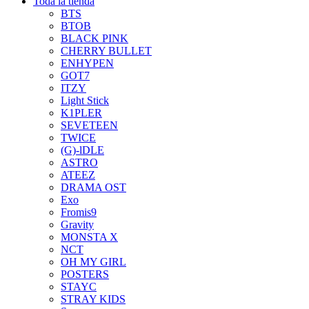
Toda la tienda
BTS
BTOB
BLACK PINK
CHERRY BULLET
ENHYPEN
GOT7
ITZY
Light Stick
K1PLER
SEVETEEN
TWICE
(G)-lDLE
ASTRO
ATEEZ
DRAMA OST
Exo
Fromis9
Gravity
MONSTA X
NCT
OH MY GIRL
POSTERS
STAYC
STRAY KIDS