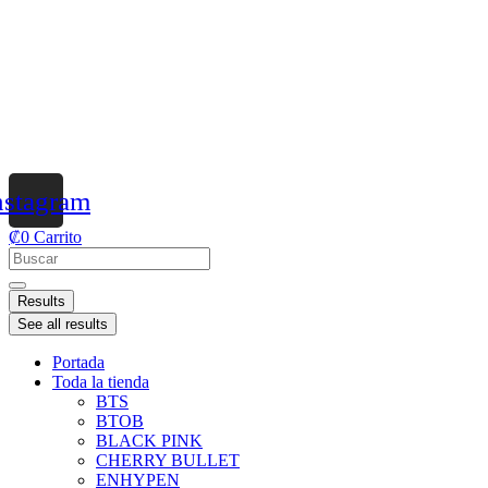
nstagram
₡
0
Carrito
Results
See all results
Portada
Toda la tienda
BTS
BTOB
BLACK PINK
CHERRY BULLET
ENHYPEN