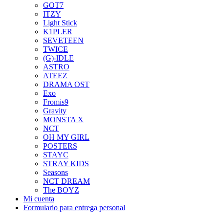
GOT7
ITZY
Light Stick
K1PLER
SEVETEEN
TWICE
(G)-lDLE
ASTRO
ATEEZ
DRAMA OST
Exo
Fromis9
Gravity
MONSTA X
NCT
OH MY GIRL
POSTERS
STAYC
STRAY KIDS
Seasons
NCT DREAM
The BOYZ
Mi cuenta
Formulario para entrega personal