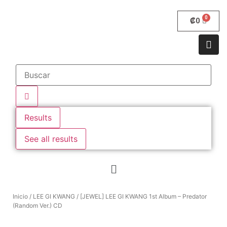
₡
0
Results
See all results
Inicio
/
LEE GI KWANG
/ [JEWEL] LEE GI KWANG 1st Album – Predator
(Random Ver.) CD