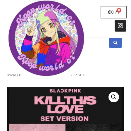
₡
0
Inicio
/
BLACK PINK
/ KILL THIS LOVE VER SET