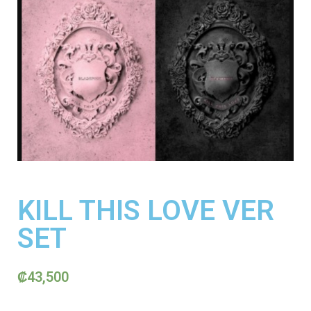
KILL THIS LOVE VER
SET
₡
43,500