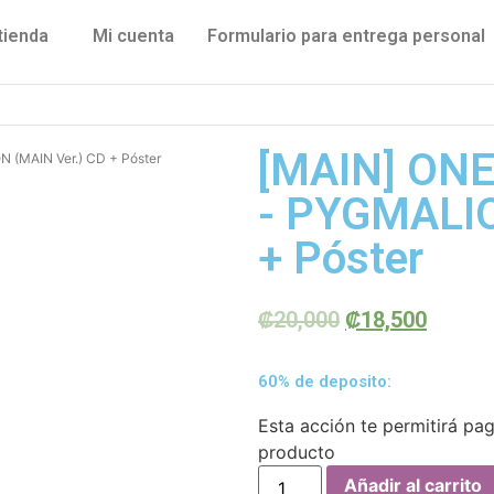
tienda
Mi cuenta
Formulario para entrega personal
[MAIN] ONE
 (MAIN Ver.) CD + Póster
- PYGMALIO
+ Póster
₡
20,000
₡
18,500
60% de deposito:
Esta acción te permitirá pa
producto
Añadir al carrito