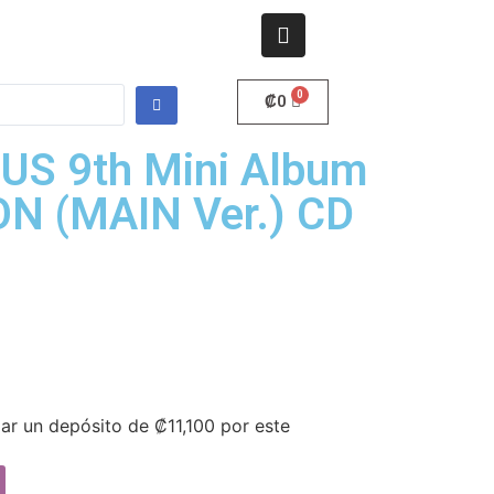
₡
0
US 9th Mini Album
N (MAIN Ver.) CD
gar un depósito de
₡
11,100
por este