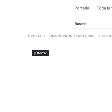
Portada
Toda la 
Inicio
/
ONEUS
/ [MAIN] ONEUS 9th Mini Album – PYGMALION
¡Oferta!