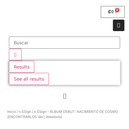
₡
0
Results
See all results
Inicio
/
n.SSign
/ n.SSign – ÁLBUM DEBUT: NACIMIENTO DE COSMO
[ENCONTRARLOS Ver.] (Aleatorio)