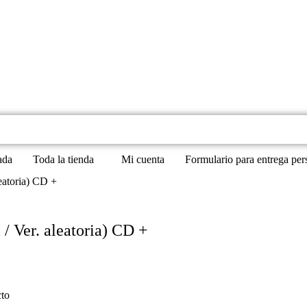
ada
Toda la tienda
Mi cuenta
Formulario para entrega per
eatoria) CD +
/ Ver. aleatoria) CD +
cto