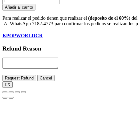
127
Añadir al carrito
3er
álbum
Para realizar el pedido tienen que realizar el
(deposito de el 60%)
del
-
Al WhatsApp 7182-4773 para confirmar los pedidos se realizan los pri
Pegatina
(Ver.
KPOPWORLDCR
pegajosa
/
Refund Reason
Ver.
aleatoria)
CD
+
cantidad
Request Refund
Cancel
X