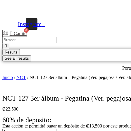
Instagram
₡
0
Carrito
Results
See all results
Port
Inicio
/
NCT
/ NCT 127 3er álbum – Pegatina (Ver. pegajosa / Ver. al
NCT 127 3er álbum - Pegatina (Ver. pegajosa 
₡
22,500
60% de deposito:
Esta acción te permitirá pagar un depósito de
₡
13,500
por este produ
NCT