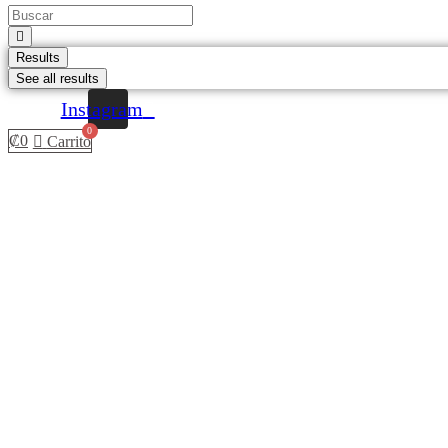
Results
See all results
Instagram
₡
0
Carrito