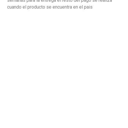
semanas para la entrega el resto del pago se realiza
cuando el producto se encuentra en el pais