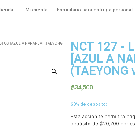
tienda
Mi cuenta
Formulario para entrega personal
NCT 127 - 
 FOTOS [AZUL A NARANJA] (TAEYONG
[AZUL A N
(TAEYONG v
₡
34,500
60% de deposito:
Esta acción te permitirá pa
depósito de
₡
20,700
por es