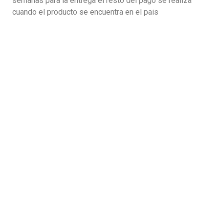
semanas para la entrega el resto del pago se realiza
cuando el producto se encuentra en el pais