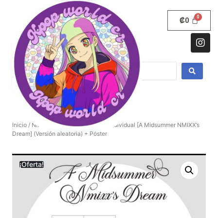
₡
0
Inicio
/
NMIXX
/ NMIXX – 3er álbum individual [A Midsummer NMIXX’s
Dream] (Versión aleatoria) + Póster
¡Oferta!