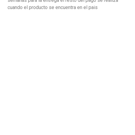
semanas para la entrega el resto del pago se realiza
cuando el producto se encuentra en el pais