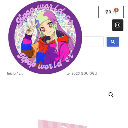
₡
0
Inicio
/
ENHYPEN
/ PAQUETE ENHYPEN 2023 GGU GGU