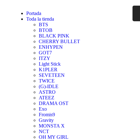
Portada
Toda la tienda
BTS
BTOB
BLACK PINK
CHERRY BULLET
ENHYPEN
GOT7
ITZY
Light Stick
K1PLER
SEVETEEN
TWICE
(G)-lDLE
ASTRO
ATEEZ
DRAMA OST
Exo
Fromis9
Gravity
MONSTA X
NCT
OH MY GIRL