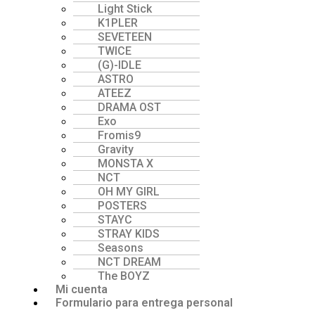
Light Stick
K1PLER
SEVETEEN
TWICE
(G)-lDLE
ASTRO
ATEEZ
DRAMA OST
Exo
Fromis9
Gravity
MONSTA X
NCT
OH MY GIRL
POSTERS
STAYC
STRAY KIDS
Seasons
NCT DREAM
The BOYZ
Mi cuenta
Formulario para entrega personal