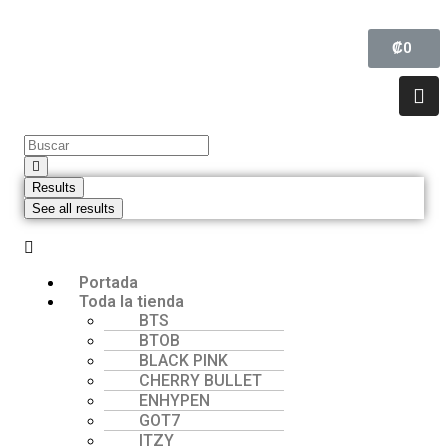
₡
0
Results
See all results
Portada
Toda la tienda
BTS
BTOB
BLACK PINK
CHERRY BULLET
ENHYPEN
GOT7
ITZY