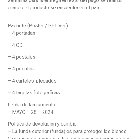
semanas para la entrega el resto del pago se realiza
cuando el producto se encuentra en el pais
Paquete (Póster / SET Ver.)
– 4 portadas
– 4 CD
– 4 postales
– 4 pegatina
– 4 carteles: plegados
– 4 tarjetas fotográficas
Fecha de lanzamiento
– MAYO – 28 – 2024
Política de devolución y cambio
– La funda exterior (funda) es para proteger los bienes.
(Los rayones menores y la decoloración no serán motivo