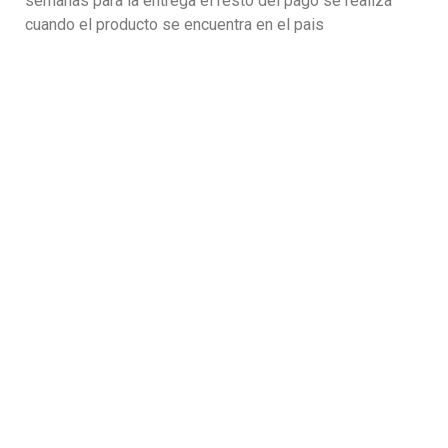
semanas para la entrega el resto del pago se realiza
cuando el producto se encuentra en el pais