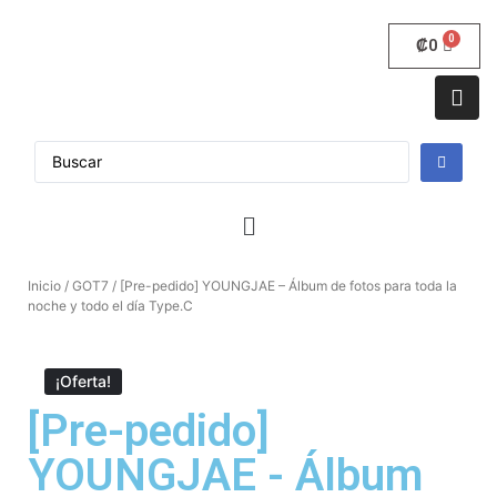
₡
0
Inicio
/
GOT7
/ [Pre-pedido] YOUNGJAE – Álbum de fotos para toda la
noche y todo el día Type.C
¡Oferta!
[Pre-pedido]
YOUNGJAE - Álbum