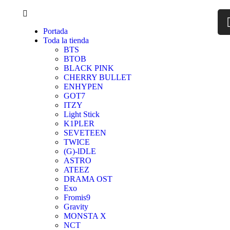
Portada
Toda la tienda
BTS
BTOB
BLACK PINK
CHERRY BULLET
ENHYPEN
GOT7
ITZY
Light Stick
K1PLER
SEVETEEN
TWICE
(G)-lDLE
ASTRO
ATEEZ
DRAMA OST
Exo
Fromis9
Gravity
MONSTA X
NCT